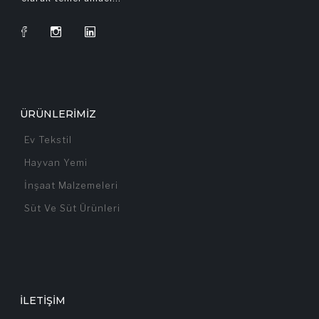
ÜRÜNLERIMIZ
Ev Tekstil
Hayvan Yemi
İnşaat Malzemeleri
Süt Ve Süt Ürünleri
İLETIŞIM