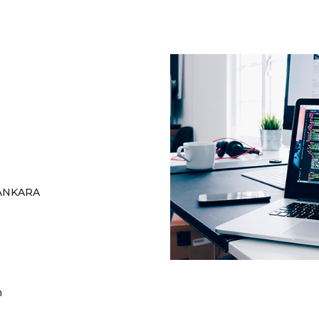
a/ANKARA
m