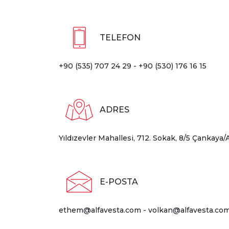
TELEFON
+90 (535) 707 24 29 - +90 (530) 176 16 15
ADRES
Yıldızevler Mahallesi, 712. Sokak, 8/5 Çankay
E-POSTA
ethem@alfavesta.com
-
volkan@alfavesta.co